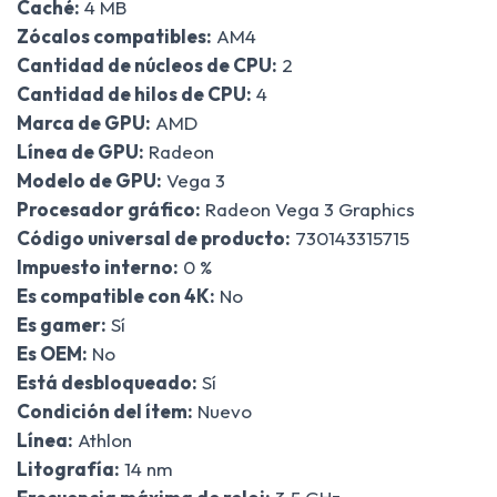
Caché:
4 MB
Zócalos compatibles:
AM4
Cantidad de núcleos de CPU:
2
Cantidad de hilos de CPU:
4
Marca de GPU:
AMD
Línea de GPU:
Radeon
Modelo de GPU:
Vega 3
Procesador gráfico:
Radeon Vega 3 Graphics
Código universal de producto:
730143315715
Impuesto interno:
0 %
Es compatible con 4K:
No
Es gamer:
Sí
Es OEM:
No
Está desbloqueado:
Sí
Condición del ítem:
Nuevo
Línea:
Athlon
Litografía:
14 nm