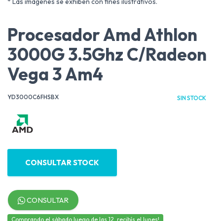
* Las imágenes se exhiben con fines ilustrativos.
Procesador Amd Athlon
3000G 3.5Ghz C/Radeon
Vega 3 Am4
YD3000C6FHSBX
SIN STOCK
CONSULTAR STOCK
CONSULTAR
Comprando el sábado luego de las 12, recibís el lunes!