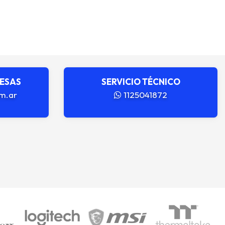
RESAS
SERVICIO TÉCNICO
m.ar
1125041872