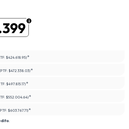
.399
*
PTF:
$424.618.95)
*
(PTF:
$472.338.03)
*
PTF:
$497.815.17)
*
PTF:
$552.004.64)
*
(PTF:
$603.767.71)
édito
.