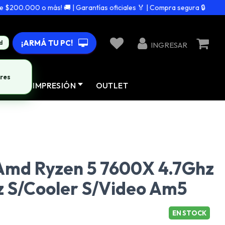
00.000 o más! 🚚 | Garantías oficiales 🏅 | Compra segura 🔒
¡ARMÁ TU PC!
d
INGRESAR
res
AD
IMPRESIÓN
OUTLET
Amd Ryzen 5 7600X 4.7Ghz
z S/Cooler S/Video Am5
EN STOCK