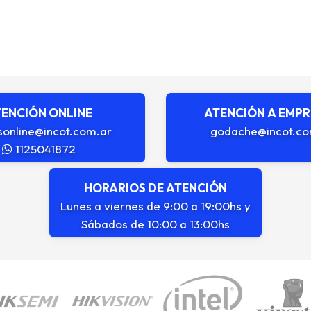
ENCIÓN ONLINE
ATENCIÓN A EMP
sonline@incot.com.ar
godache@incot.co
1125041872
HORARIOS DE ATENCIÓN
Lunes a viernes de 9:00 a 19:00hs y
Sábados de 10:00 a 13:00hs