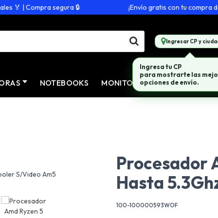
 🏅 | Compra segura 🔒
¡Envío gratis con tu compra de $2
Ingresar CP y ciuda
Ingresa tu CP
para mostrarte las mejo
ORAS
NOTEBOOKS
MONITORES
CONECTIVID
opciones de envío.
Procesador 
Hasta 5.3Gh
100-100000593WOF