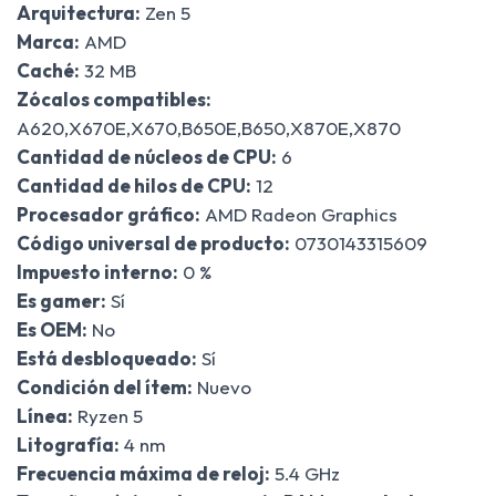
Arquitectura:
Zen 5
Marca:
AMD
Caché:
32 MB
Zócalos compatibles:
A620,X670E,X670,B650E,B650,X870E,X870
Cantidad de núcleos de CPU:
6
Cantidad de hilos de CPU:
12
Procesador gráfico:
AMD Radeon Graphics
Código universal de producto:
0730143315609
Impuesto interno:
0 %
Es gamer:
Sí
Es OEM:
No
Está desbloqueado:
Sí
Condición del ítem:
Nuevo
Línea:
Ryzen 5
Litografía:
4 nm
Frecuencia máxima de reloj:
5.4 GHz