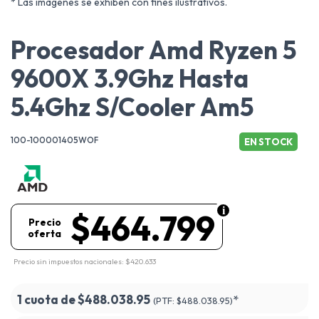
* Las imágenes se exhiben con fines ilustrativos.
Procesador Amd Ryzen 5
9600X 3.9Ghz Hasta
5.4Ghz S/Cooler Am5
100-100001405WOF
EN STOCK
$464.799
Precio
oferta
Precio sin impuestos nacionales: $420.633
1 cuota de
$488.038.95
*
(PTF:
$488.038.95)