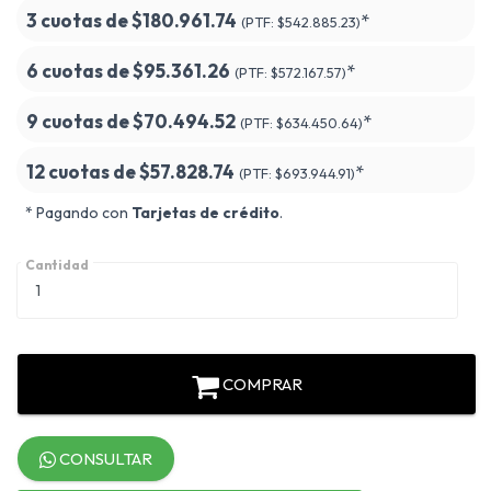
3 cuotas de
$180.961.74
*
(PTF:
$542.885.23)
6 cuotas de
$95.361.26
*
(PTF:
$572.167.57)
9 cuotas de
$70.494.52
*
(PTF:
$634.450.64)
12 cuotas de
$57.828.74
*
(PTF:
$693.944.91)
* Pagando con
Tarjetas de crédito
.
Cantidad
COMPRAR
CONSULTAR