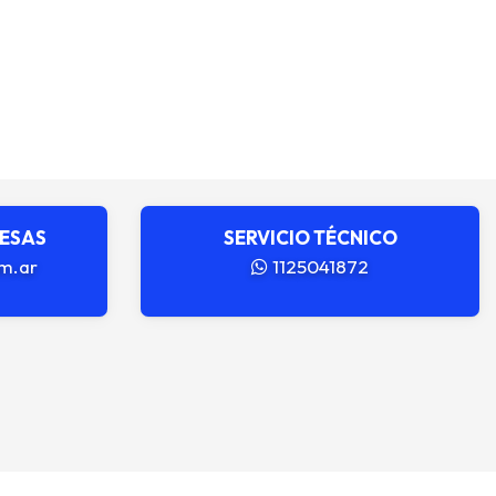
RESAS
SERVICIO TÉCNICO
m.ar
1125041872