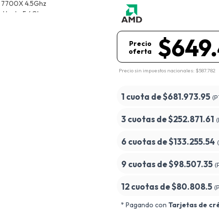
$649
Precio
oferta
Precio sin impuestos nacionales: $587.782
1 cuota de
$681.973.95
(P
3 cuotas de
$252.871.61
6 cuotas de
$133.255.54
9 cuotas de
$98.507.35
(
12 cuotas de
$80.808.5
(
* Pagando con
Tarjetas de cr