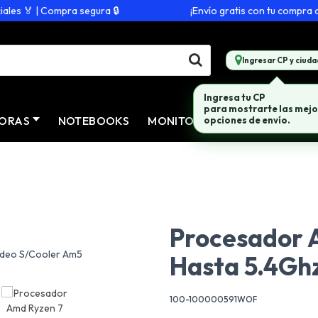
s 🏅 | Compra segura 🔒
¡Envío gratis con tu compra de $
Ingresar CP y ciuda
Ingresa tu CP
para mostrarte las mejo
ORAS
NOTEBOOKS
MONITORES
CONECTIVID
opciones de envío.
Procesador 
Hasta 5.4Gh
100-100000591WOF