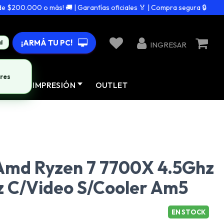
200.000 o más! 🚚 | Garantías oficiales 🏅 | Compra segura 🔒
¡ARMÁ TU PC!
d
INGRESAR
res
AD
IMPRESIÓN
OUTLET
Amd Ryzen 7 7700X 4.5Ghz
z C/Video S/Cooler Am5
EN STOCK