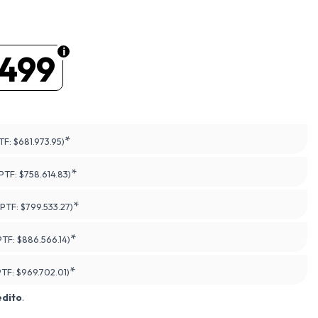
.499
*
TF:
$681.973.95)
*
(PTF:
$758.614.83)
*
(PTF:
$799.533.27)
*
PTF:
$886.566.14)
*
PTF:
$969.702.01)
édito
.