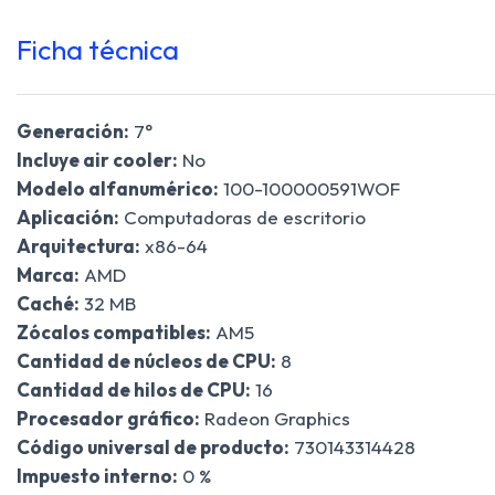
Ficha técnica
Generación:
7°
Incluye air cooler:
No
Modelo alfanumérico:
100-100000591WOF
Aplicación:
Computadoras de escritorio
Arquitectura:
x86-64
Marca:
AMD
Caché:
32 MB
Zócalos compatibles:
AM5
Cantidad de núcleos de CPU:
8
Cantidad de hilos de CPU:
16
Procesador gráfico:
Radeon Graphics
Código universal de producto:
730143314428
Impuesto interno:
0 %