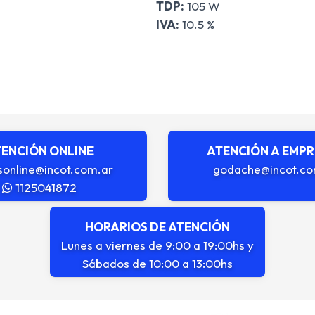
TDP:
105 W
IVA:
10.5 %
ENCIÓN ONLINE
ATENCIÓN A EMP
sonline@incot.com.ar
godache@incot.co
1125041872
HORARIOS DE ATENCIÓN
Lunes a viernes de 9:00 a 19:00hs y
Sábados de 10:00 a 13:00hs