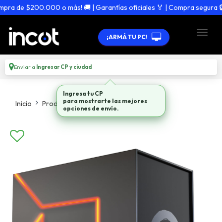
ra de $200.000 o más! 🚚 | Garantías oficiales 🏅 | Compra segura 🔒
¡ARMÁ TU PC!
Enviar a
Ingresar CP y ciudad
Ingresa tu CP
para mostrarte las mejores
Inicio
Productos
Procesadores
opciones de envío.