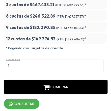
3 cuotas de
$467.433.21
*
(PTF:
$1.402.299.63)
6 cuotas de
$246.322.89
*
(PTF:
$1.477.937.37)
9 cuotas de
$182.090.85
*
(PTF:
$1.638.817.64)
12 cuotas de
$149.374.53
*
(PTF:
$1.792.494.31)
* Pagando con
Tarjetas de crédito
.
Cantidad
COMPRAR
CONSULTAR