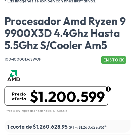
* Las imágenes se exhiben con fines ilustrativos.
Procesador Amd Ryzen 9
9900X3D 4.4Ghz Hasta
5.5Ghz S/Cooler Am5
100-100001368WOF
EN STOCK
$1.200.599
Precio
oferta
Precio sin impuestos nacionales: $1.086.515
1 cuota de
$1.260.628.95
*
(PTF:
$1.260.628.95)