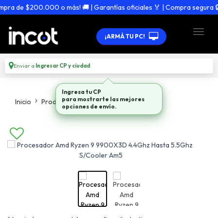
ra de $200.000 o más! 🚚 | Garantías oficiales 🏅 | Compra segura 🔒
¡ARMÁ TU PC!
Enviar a
Ingresar CP y ciudad
Ingresa tu CP
para mostrarte las mejores
Inicio
Productos
Procesadores
opciones de envío.